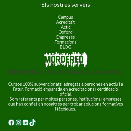
Els nostres serveis
Campus
Acredita’t
Actic
Oxford
Empreses
Formacions
BLOG
Mordered
, Centre de Formació a Granollers
Cursos 100% subvencionats, adreçats a persones en actiu i a
l’atur. Formació emparada en acreditacions i certificació
oficial.
Som referents per moltes persones, institucions i empreses
que han confiat en nosaltres per trobar solucions formatives
i tècniques.
Facebook
Instagram
LinkedIn
TikTok