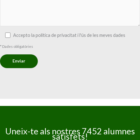
Accepto la política de privacitat i l'ús de les meves dades
* Dades obligatòries
Uneix-te als nostres 7452 alumnes
satisfets!