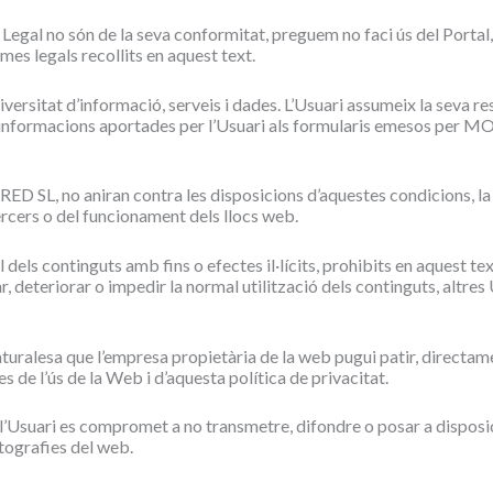
 Legal no són de la seva conformitat, preguem no faci ús del Portal, 
mes legals recollits en aquest text.
itat d’informació, serveis i dades. L’Usuari assumeix la seva resp
 les informacions aportades per l’Usuari als formularis emesos per
D SL, no aniran contra les disposicions d’aquestes condicions, la L
tercers o del funcionament dels llocs web.
 dels continguts amb fins o efectes il·lícits, prohibits en aquest tex
, deteriorar o impedir la normal utilització dels continguts, altre
naturalesa que l’empresa propietària de la web pugui patir, direct
 de l’ús de la Web i d’aquesta política de privacitat.
iu, l’Usuari es compromet a no transmetre, difondre o posar a dispos
otografies del web.