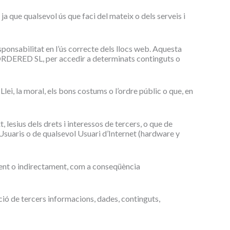
ja que qualsevol ús que faci del mateix o dels serveis i
onsabilitat en l’ús correcte dels llocs web. Aquesta
 MORDERED SL, per accedir a determinats continguts o
lei, la moral, els bons costums o l’ordre públic o que, en
t, lesius dels drets i interessos de tercers, o que de
s Usuaris o de qualsevol Usuari d’Internet (hardware y
ament o indirectament, com a conseqüència
ició de tercers informacions, dades, continguts,