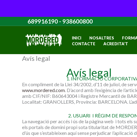
Vés
689916190
-
938600800
al
contingut
INICI
NOSALTRES
FORMA
CONTACTE
ACREDITA’T
Avís legal
Avís legal
1. INFORMACIÓ CORPORATIV
En compliment de la Llei 34/2002, d’11 de juliol, de ser
www.mordered.com
. D’acord amb l’exigència de l’art
amb CIF/NIF: B60643004 i Registre Mercantil de BARC
Localitat: GRANOLLERS, Província: BARCELONA. L’adre
2. USUARI I RÈGIM DE RESPO
La navegació per accés i ús de la pàgina web i tots els su
els portals de domini propi sota titularitat de MORDER
d’ús que s’estableixen aquí sense perjudicar l’aplicació