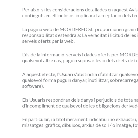
Per això, si les consideracions detallades en aquest Avís
continguts en ell inclosos implicarà l’acceptació dels ter
La pàgina web de MORDERED SL, proporcionen gran divers
responsabilitat s’estendrà a: La veracitat i licitud de
serveis oferts per la web.
L’ús de la informació, serveis i dades oferts per MORDERE
qualsevol altre cas, puguin suposar lesió dels drets de 
A aquest efecte, l’Usuari s’abstindrà d’utilitzar qualsevol
qualsevol forma puguin danyar, inutilitzar, sobrecarregar
software).
Els Usuaris respondran dels danys i perjudicis de tota 
d’incompliment de qualsevol de les obligacions derivades
En particular, i a títol merament indicatiu i no exhaust
missatges, gràfics, dibuixos, arxius de so i / o imatge, f