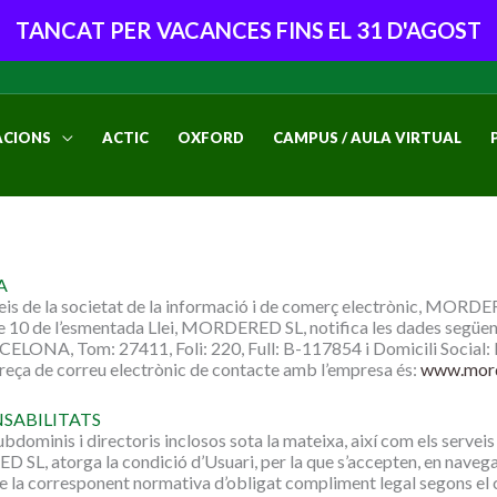
TANCAT PER VACANCES FINS EL 31 D'AGOST
CIONS
ACTIC
OXFORD
CAMPUS / AULA VIRTUAL
A
veis de la societat de la informació i de comerç electrònic, MORDER
icle 10 de l’esmentada Llei, MORDERED SL, notifica les dades segü
ELONA, Tom: 27411, Foli: 220, Full: B-117854 i Domicili Socia
ça de correu electrònic de contacte amb l’empresa és:
www.mor
NSABILITATS
bdominis i directoris inclosos sota la mateixa, així com els serveis 
ED SL, atorga la condició d’Usuari, per la que s’accepten, en nav
 de la corresponent normativa d’obligat compliment legal segons el 