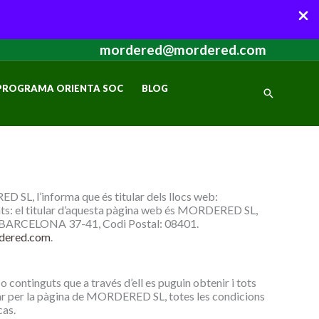
mordered@mordered.com
PROGRAMA ORIENTA SOC
BLOG
Cerca
ED SL, l’informa que és titular dels llocs web:
ents: el titular d’aquesta pàgina web és MORDERED SL,
l: BARCELONA 37-41, Codi Postal: 08401.
dered.com
.
o continguts que a través d’ell es puguin obtenir i tots
egar per la pàgina de MORDERED SL, totes les condicions
cas.