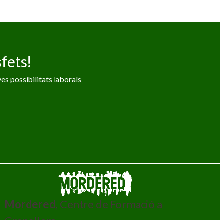
fets!
es possibilitats laborals
Mordered
, Centre de Formació a