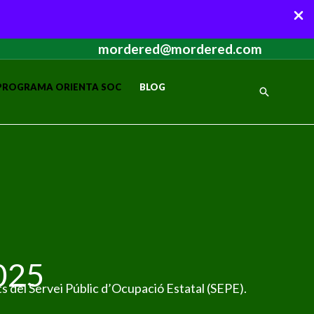
mordered@mordered.com
PROGRAMA ORIENTA SOC
BLOG
Cerca
025
 del Servei Públic d’Ocupació Estatal (SEPE).