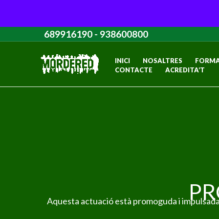
Vés
689916190
-
938600800
al
contingut
INICI
NOSALTRES
FORMA
CONTACTE
ACREDITA’T
PR
Aquesta actuació està promoguda i impulsada 