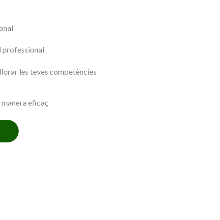
ional
il professional
llorar les teves competències
e manera eficaç