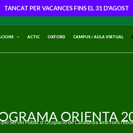
TANCAT PER VACANCES FINS EL 31 D'AGOST
CIONS
ACTIC
OXFORD
CAMPUS / AULA VIRTUAL
OGRAMA ORIENTA 2
pel Servei Públic d’Ocupació de Catalunya amb fons rebuts