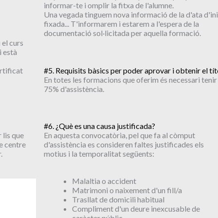
informar-te i omplir la fitxa de l'alumne.
Una vegada tinguem nova informació de la d'ata d'ini
fixada... T'informarem i estarem a l'espera de la
documentació sol·licitada per aquella formació.
 el curs
i està
rtificat
#5. Requisits bàsics per poder aprovar i obtenir el tít
En totes les formacions que oferim és necessari tenir 
75% d'assistència.
#6. ¿Què es una causa justificada?
 lis que
En aquesta convocatòria, pel que fa al còmput
e centre
d'assistència es consideren faltes justificades els
.
motius i la temporalitat següents:
Malaltia o accident
Matrimoni o naixement d'un fill/a
Trasllat de domicili habitual
Compliment d'un deure inexcusable de
caràcter públic