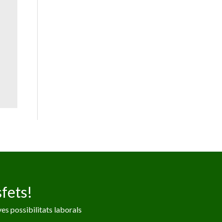
fets!
es possibilitats laborals