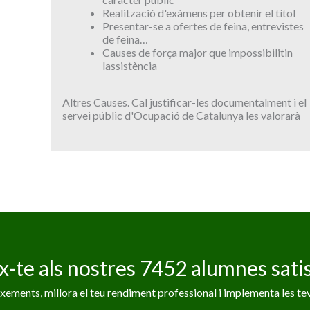
Realització d'exàmens per obtenir el títol
Presentar-se a ofertes de feina, entrevistes
de feina…
Causes de força major que impossibilitin
lassistència
Altres Causes. Cal justificar-les documentalment i el
servei públic d'Ocupació de Catalunya les valorarà
x-te als nostres 7452 alumnes satis
ements, millora el teu rendiment professional i implementa les tev