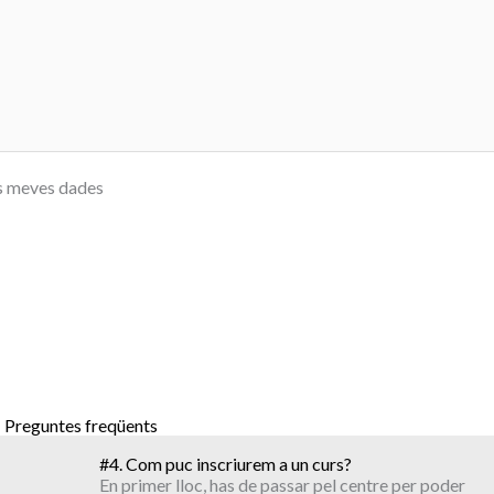
les meves dades
Preguntes freqüents
#4. Com puc inscriurem a un curs?
En primer lloc, has de passar pel centre per poder