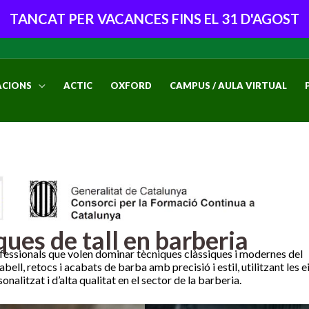
TANCAT PER VACANCES FINS EL 31 D'AGOST
CIONS
ACTIC
OXFORD
CAMPUS / AULA VIRTUAL
ues de tall en barberia
ofessionals que volen dominar tècniques clàssiques i modernes del
ell, retocs i acabats de barba amb precisió i estil, utilitzant les ei
nalitzat i d’alta qualitat en el sector de la barberia.