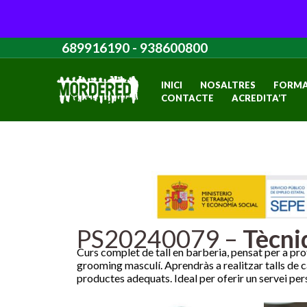
Vés
689916190
-
938600800
al
contingut
INICI
NOSALTRES
FORMA
CONTACTE
ACREDITA’T
PS20240079 –
Tècniq
Curs complet de tall en barberia, pensat per a pr
grooming masculí. Aprendràs a realitzar talls de cab
productes adequats. Ideal per oferir un servei perso