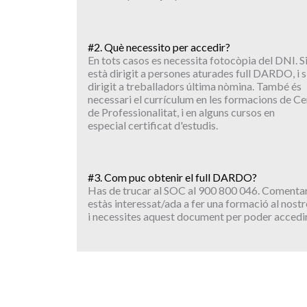
#2. Què necessito per accedir?
En tots casos es necessita fotocòpia del DNI. Si
està dirigit a persones aturades full DARDO, i s
dirigit a treballadors última nòmina. També és
necessari el currículum en les formacions de Ce
de Professionalitat, i en alguns cursos en
especial certificat d'estudis.
#3. Com puc obtenir el full DARDO?
Has de trucar al SOC al 900 800 046. Comentar
estàs interessat/ada a fer una formació al nostr
i necessites aquest document per poder accedir