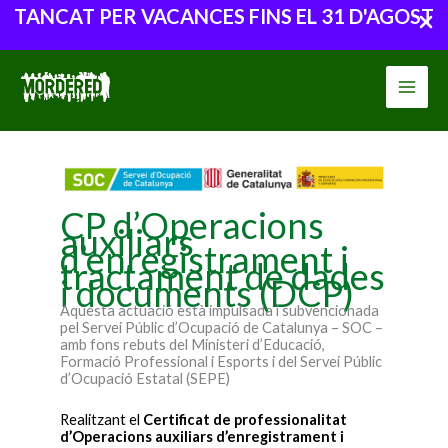
TANCAT PER VACANCES FINS EL 31 D'AGOST
Vés
al
contingut
CP d’Operacions
auxiliars
d’enregistrament i
tractament de dades
i documents (DCP)
Aquesta actuació està impulsada i subvencionada
pel Servei Públic d’Ocupació de Catalunya – SOC –
amb fons rebuts del Ministeri d’Educació,
Formació Professional i Esports i del Servei Públic
d’Ocupació Estatal (SEPE)
Realitzant el
Certificat de professionalitat
d’Operacions auxiliars d’enregistrament i