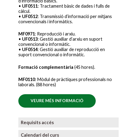
d’informació bàsics.
•
UF0511
: Tractament bàsic de dades i fulls de
càlcul.
•
UF0512
: Transmissió d’informació per mitjans
convencionals i informàtics.
MF0971
: Reproducció i arxiu.
•
UF0513
: Gestió auxiliar d’arxiu en suport
convencional o informàtic.
•
UF0514
: Gestió auxiliar de reproducció en
suport convencional o informàtic.
Formació complementària
(45 hores).
MF0110
: Mòdul de pràctiques professionals no
laborals. (88 hores)
VEURE MÉS INFORMACIÓ
Requisits accés
Calendari del curs