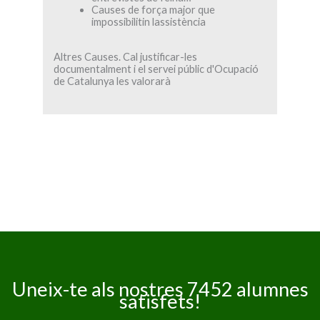
Causes de força major que
impossibilitin lassistència
Altres Causes. Cal justificar-les
documentalment i el servei públic d'Ocupació
de Catalunya les valorarà
Uneix-te als nostres 7452 alumnes
satisfets!