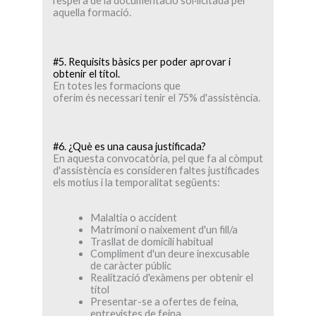
l'espera de la documentació sol·licitada per
aquella formació.
#5. Requisits bàsics per poder aprovar i
obtenir el títol.
En totes les formacions que
oferim és necessari tenir el 75% d'assistència.
#6. ¿Què es una causa justificada?
En aquesta convocatòria, pel que fa al còmput
d'assistència es consideren faltes justificades
els motius i la temporalitat següents:
Malaltia o accident
Matrimoni o naixement d'un fill/a
Trasllat de domicili habitual
Compliment d'un deure inexcusable
de caràcter públic
Realització d'exàmens per obtenir el
títol
Presentar-se a ofertes de feina,
entrevistes de feina…