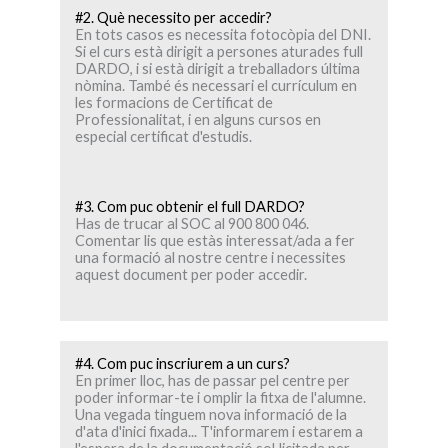
#2. Què necessito per accedir?
En tots casos es necessita fotocòpia del DNI.
Si el curs està dirigit a persones aturades full
DARDO, i si està dirigit a treballadors última
nòmina. També és necessari el currículum en
les formacions de Certificat de
Professionalitat, i en alguns cursos en
especial certificat d'estudis.
#3. Com puc obtenir el full DARDO?
Has de trucar al SOC al 900 800 046.
Comentar lis que estàs interessat/ada a fer
una formació al nostre centre i necessites
aquest document per poder accedir.
#4. Com puc inscriurem a un curs?
En primer lloc, has de passar pel centre per
poder informar-te i omplir la fitxa de l'alumne.
Una vegada tinguem nova informació de la
d'ata d'inici fixada... T'informarem i estarem a