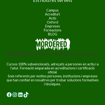
Els nostres serveis
Campus
Acredita’t
Actic
Oxford
Empreses
Formacions
BLOG
Mordered
, Centre de Formació a Granollers
Cursos 100% subvencionats, adreçats a persones en actiu i a
l’atur. Formació emparada en acreditacions i certificació
oficial.
Som referents per moltes persones, institucions i empreses
que han confiat en nosaltres per trobar solucions formatives
i tècniques.
Facebook
Instagram
LinkedIn
TikTok