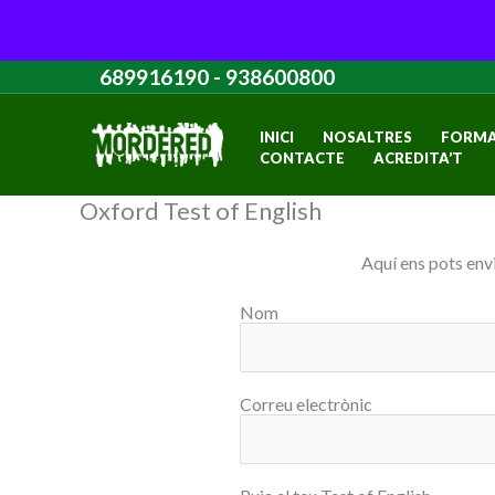
Vés
689916190
-
938600800
al
contingut
INICI
NOSALTRES
FORMA
CONTACTE
ACREDITA’T
Oxford Test of English
Aquí ens pots envi
Nom
Correu electrònic