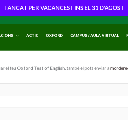
TANCAT PER VACANCES FINS EL 31 D'AGOST
CIONS
ACTIC
OXFORD
CAMPUS / AULA VIRTUAL
ar el teu
Oxford Test of English
, també el pots enviar a
mordere