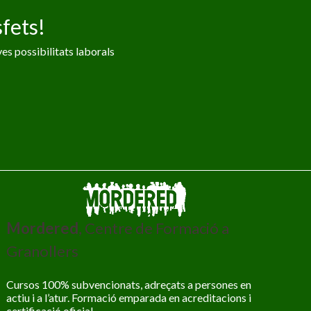
fets!
es possibilitats laborals
Mordered
, Centre de Formació a
Granollers
Cursos 100% subvencionats, adreçats a persones en
actiu i a l’atur. Formació emparada en acreditacions i
certificació oficial.