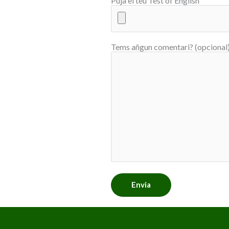
Puja el teu Test of English
Tems añgun comentari? (opcional