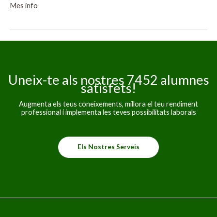
PS20250050
Mes info
–
PT20250043
–
OPERACIÓ
AMB
CARRETONS
ELEVADORS
TRANSPALETA
Uneix-te als nostres 7452 alumnes
I
satisfets!
APILADORA
(CATEGORIA
Augmenta els teus coneixements, millora el teu rendiment
I,
professional i implementa les teves possibilitats laborals
TIPUS
1
I
3)
Els Nostres Serveis