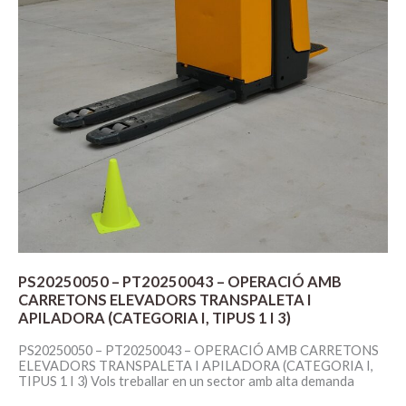
PS20250050 – PT20250043 – OPERACIÓ AMB
CARRETONS ELEVADORS TRANSPALETA I
APILADORA (CATEGORIA I, TIPUS 1 I 3)
PS20250050 – PT20250043 – OPERACIÓ AMB CARRETONS
ELEVADORS TRANSPALETA I APILADORA (CATEGORIA I,
TIPUS 1 I 3) Vols treballar en un sector amb alta demanda