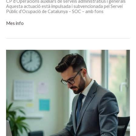
CP d’Operacions auxiliars de serveis administratius i generals
Aquesta actuació està impulsada i subvencionada pel Servei
Públic d’Ocupació de Catalunya – SOC – amb fons
CP
Mes info
D’OPERACIONS
AUXILIARS
DE
SERVEIS
ADMINISTRATIUS
I
GENERALS