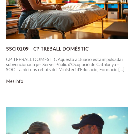
SSCI0109 – CP TREBALL DOMÈSTIC
CP TREBALL DOMÈSTIC Aquesta actuació està impulsada i
subvencionada pel Servei Públic d’Ocupació de Catalunya –
SOC – amb fons rebuts del Ministeri d’Educació, Formació […]
SSCI0109
Mes info
–
CP
TREBALL
DOMÈSTIC