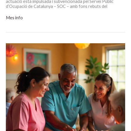
actuació està impulsada i subvencionada pel Servei Públic
d’Ocupació de Catalunya – SOC – amb fons rebuts del
CP
Mes info
D’ATENCIÓ
SOCIOSANITÀRIA
PERSONES
EN
DOMICILI