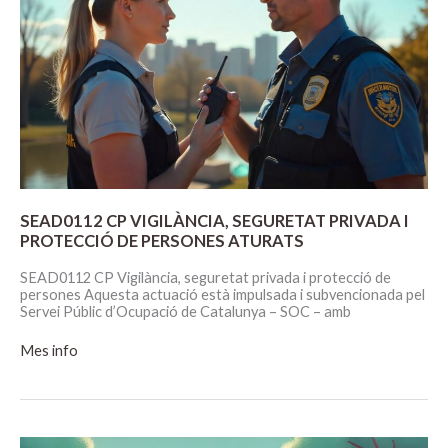
SEAD0112 CP VIGILÀNCIA, SEGURETAT PRIVADA I
PROTECCIÓ DE PERSONES ATURATS
SEAD0112 CP Vigilància, seguretat privada i protecció de
persones Aquesta actuació està impulsada i subvencionada pel
Servei Públic d’Ocupació de Catalunya – SOC – amb
SEAD0112
Mes info
CP
VIGILÀNCIA,
SEGURETAT
PRIVADA
I