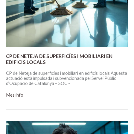
CP DE NETEJA DE SUPERFICÍES I MOBILIARI EN
EDIFICIS LOCALS
CP de Neteja de superficíes i mobiliari en edificis locals Aquesta
actuació està impulsada i subvencionada pel Servei Públic
d’Ocupació de Catalunya – SOC –
CP
Mes info
DE
NETEJA
DE
SUPERFICÍES
I
MOBILIARI
EN