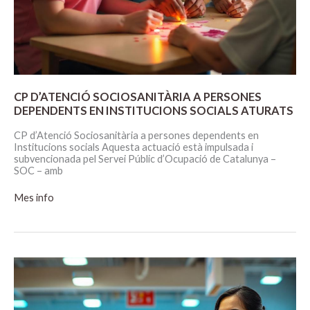
CP D’ATENCIÓ SOCIOSANITÀRIA A PERSONES
DEPENDENTS EN INSTITUCIONS SOCIALS ATURATS
CP d’Atenció Sociosanitària a persones dependents en
Institucions socials Aquesta actuació està impulsada i
subvencionada pel Servei Públic d’Ocupació de Catalunya –
SOC – amb
CP
Mes info
D’ATENCIÓ
SOCIOSANITÀRIA
A
PERSONES
DEPENDENTS
EN
INSTITUCIONS
SOCIALS
ATURATS