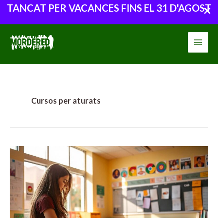
TANCAT PER VACANCES FINS EL 31 D'AGOST
Vés
al
contingut
Cursos per aturats