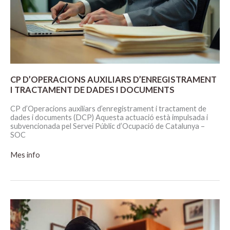
CP D’OPERACIONS AUXILIARS D’ENREGISTRAMENT
I TRACTAMENT DE DADES I DOCUMENTS
CP d’Operacions auxiliars d’enregistrament i tractament de
dades i documents (DCP) Aquesta actuació està impulsada i
subvencionada pel Servei Públic d’Ocupació de Catalunya –
SOC
CP
Mes info
D’OPERACIONS
AUXILIARS
D’ENREGISTRAMENT
I
TRACTAMENT
DE
DADES
I