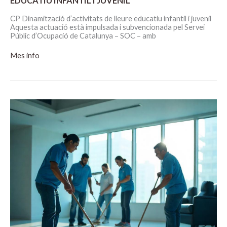
EDUCATIU INFANTIL I JUVENIL
CP Dinamització d’activitats de lleure educatiu infantil i juvenil
Aquesta actuació està impulsada i subvencionada pel Servei
Públic d’Ocupació de Catalunya – SOC – amb
CP
Mes info
DINAMITZACIÓ
D’ACTIVITATS
DE
LLEURE
EDUCATIU
INFANTIL
I
JUVENIL