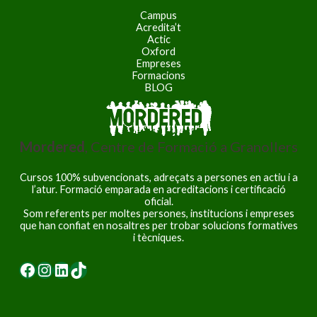
Campus
Acredita’t
Actic
Oxford
Empreses
Formacions
BLOG
Mordered
, Centre de Formació a Granollers
Cursos 100% subvencionats, adreçats a persones en actiu i a
l’atur. Formació emparada en acreditacions i certificació
oficial.
Som referents per moltes persones, institucions i empreses
que han confiat en nosaltres per trobar solucions formatives
i tècniques.
Facebook
Instagram
LinkedIn
TikTok